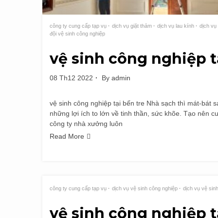
công ty cung cấp tạp vụ
dịch vụ giặt thảm
dịch vụ lau kính
dịch vụ
đội vệ sinh công nghiệp
vệ sinh công nghiệp t
08 Th12 2022
By
admin
vệ sinh công nghiệp tại bến tre Nhà sạch thì mát-bát
những lợi ích to lớn về tinh thần, sức khõe. Tạo nên
công ty nhà xưởng luôn
Read More
công ty cung cấp tạp vụ
dịch vụ vệ sinh công nghiệp
dịch vụ vệ sin
vệ sinh công nghiệp t