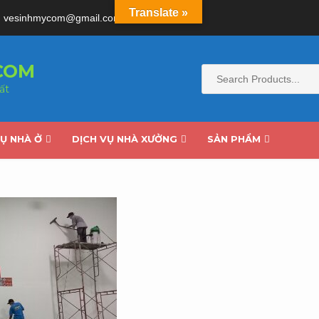
Translate »
vesinhmycom@gmail.com
8am-8pm
COM
ất
VỤ NHÀ Ở
DỊCH VỤ NHÀ XƯỞNG
SẢN PHẨM