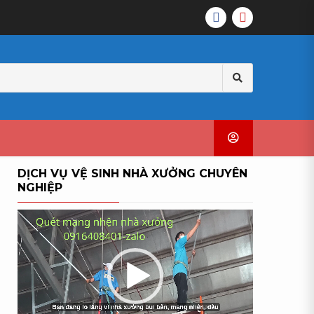
VỆ
VỆ
SINH
SINH
CÔNG
NHÀ
Search
NGHIỆP
XƯỞNG
for:
TẠI
CHUYÊN
TIỀN
NGHIỆP
GIANG
DỊCH VỤ VỆ SINH NHÀ XƯỞNG CHUYÊN
NGHIỆP
Trình
chơi
Video